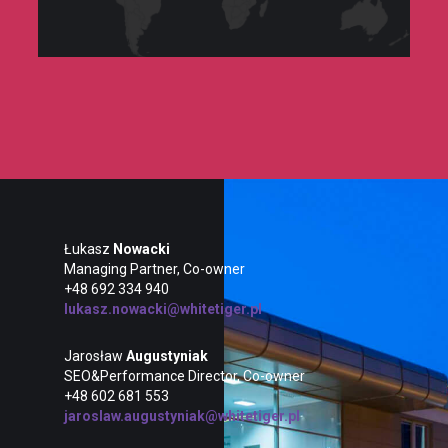
Łukasz
Nowacki
Managing Partner, Co-owner
+48 692 334 940
lukasz.nowacki@whitetiger.pl
Jarosław
Augustyniak
SEO&Performance Director, Co-owner
+48 602 681 553
jaroslaw.augustyniak@whitetiger.pl