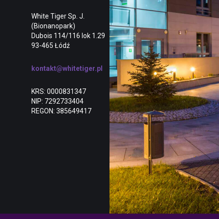
White Tiger Sp. J.
(Bionanopark)
Dubois 114/116 lok 1.29
93-465 Łódź
kontakt@whitetiger.pl
KRS: 0000831347
NIP: 7292733404
REGON: 385649417